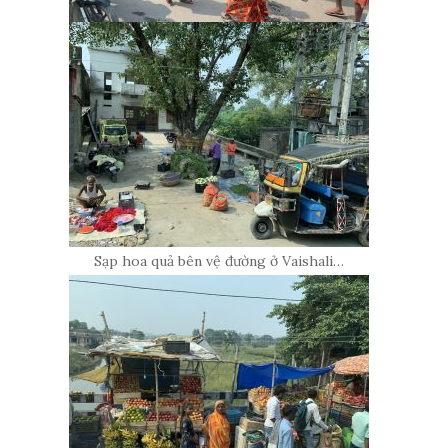
Sạp hoa quả bên vệ đường ở Vaishali…