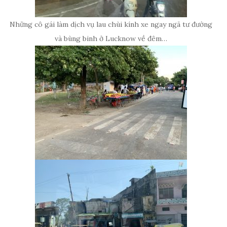
Những cô gái làm dịch vụ lau chùi kính xe ngay ngã tư đường
và bùng binh ở Lucknow về đêm…