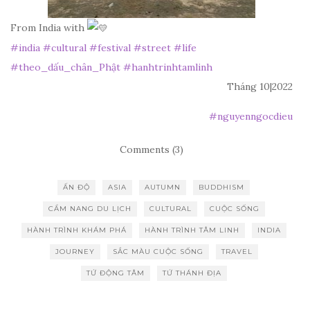
From India with
#india
#cultural
#festival
#street
#life
#theo_dấu_chân_Phật
#hanhtrinhtamlinh
Tháng 10|2022
#
nguyenngocdieu
Comments (3)
ẤN ĐỘ
ASIA
AUTUMN
BUDDHISM
CẨM NANG DU LỊCH
CULTURAL
CUỘC SỐNG
HÀNH TRÌNH KHÁM PHÁ
HÀNH TRÌNH TÂM LINH
INDIA
JOURNEY
SẮC MÀU CUỘC SỐNG
TRAVEL
TỨ ĐỘNG TÂM
TỨ THÁNH ĐỊA