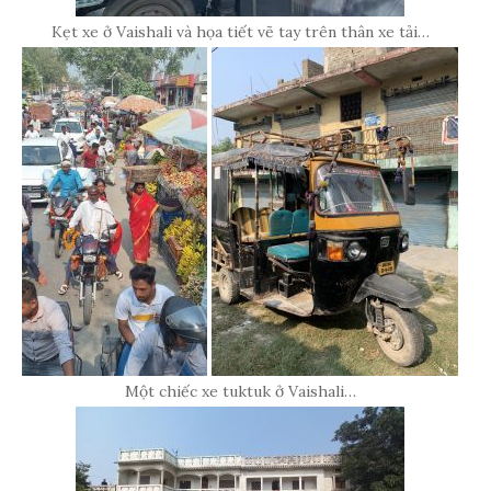
Kẹt xe ở Vaishali và họa tiết vẽ tay trên thân xe tải…
Một chiếc xe tuktuk ở Vaishali…