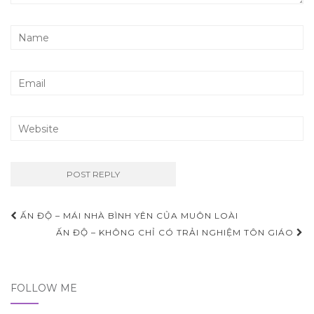
ẤN ĐỘ – MÁI NHÀ BÌNH YÊN CỦA MUÔN LOÀI
Post navigation
ẤN ĐỘ – KHÔNG CHỈ CÓ TRẢI NGHIỆM TÔN GIÁO
FOLLOW ME