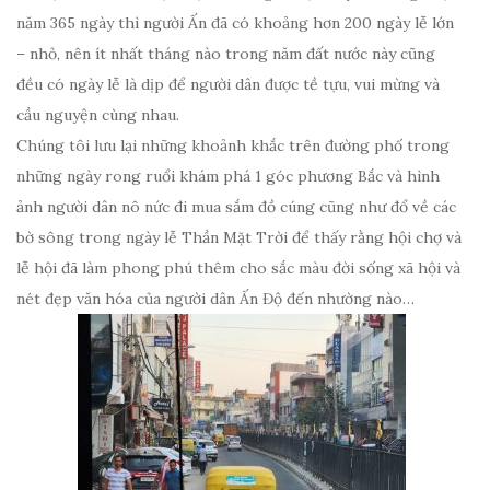
năm 365 ngày thì người Ấn đã có khoảng hơn 200 ngày lễ lớn
– nhỏ, nên ít nhất tháng nào trong năm đất nước này cũng
đều có ngày lễ là dịp để người dân được tề tựu, vui mừng và
cầu nguyện cùng nhau.
Chúng tôi lưu lại những khoảnh khắc trên đường phố trong
những ngày rong ruổi khám phá 1 góc phương Bắc và hình
ảnh người dân nô nức đi mua sắm đồ cúng cũng như đổ về các
bờ sông trong ngày lễ Thần Mặt Trời để thấy rằng hội chợ và
lễ hội đã làm phong phú thêm cho sắc màu đời sống xã hội và
nét đẹp văn hóa của người dân Ấn Độ đến nhường nào…