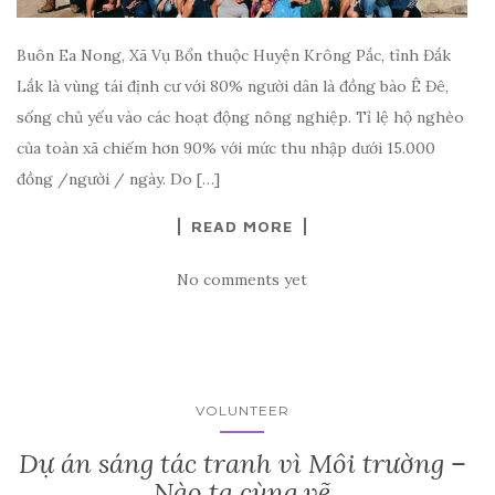
Buôn Ea Nong, Xã Vụ Bổn thuộc Huyện Krông Pắc, tỉnh Đắk
Lắk là vùng tái định cư với 80% người dân là đồng bào Ê Đê,
sống chủ yếu vào các hoạt động nông nghiệp. Tỉ lệ hộ nghèo
của toàn xã chiếm hơn 90% với mức thu nhập dưới 15.000
đồng /người / ngày. Do […]
READ MORE
No comments yet
VOLUNTEER
Dự án sáng tác tranh vì Môi trường –
Nào ta cùng vẽ