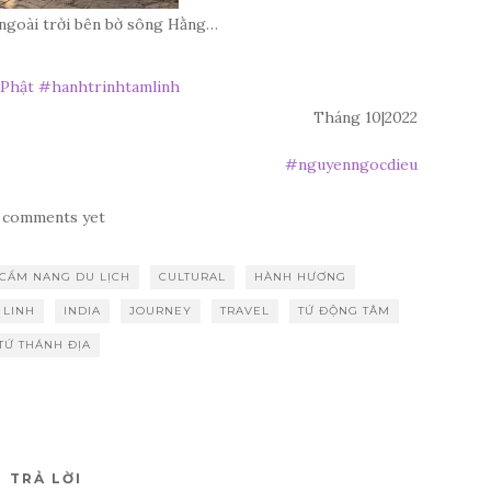
ngoài trời bên bờ sông Hằng…
Phật
#hanhtrinhtamlinh
Tháng 10|2022
#
nguyenngocdieu
 comments yet
CẨM NANG DU LỊCH
CULTURAL
HÀNH HƯƠNG
 LINH
INDIA
JOURNEY
TRAVEL
TỨ ĐỘNG TÂM
TỨ THÁNH ĐỊA
TRẢ LỜI