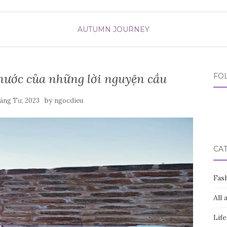
AUTUMN JOURNEY
nước của những lời nguyện cầu
FO
by
áng Tư, 2023
ngocdieu
CA
Fas
All 
Life