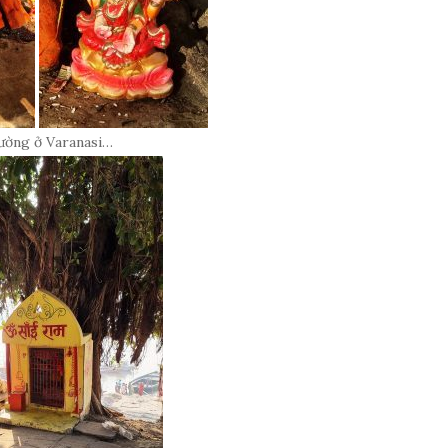
ường ở Varanasi…