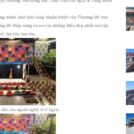
ày thường vốn đông đúc, chật chội thì ngày lễ càng nhộn
ong mình, nhờ ánh sáng thuần khiết của Thượng Đế xua
ơng để thắp sáng và soi rọi những điều đẹp nhất nơi tận
ế, lan tỏa, lan tỏa…
 dây của người nghệ sĩ ở Agra…