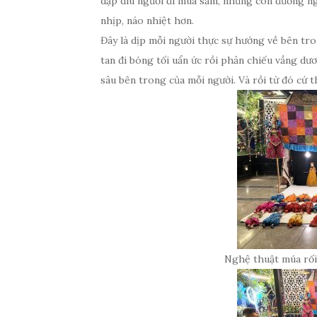
dập dìu người đi mua sắm, những con đường ng
nhịp, náo nhiệt hơn.
Đây là dịp mỗi người thực sự hướng về bên tr
tan đi bóng tối uẩn ức rồi phản chiếu vầng dư
sâu bên trong của mỗi người. Và rồi từ đó cứ th
Nghệ thuật múa rối