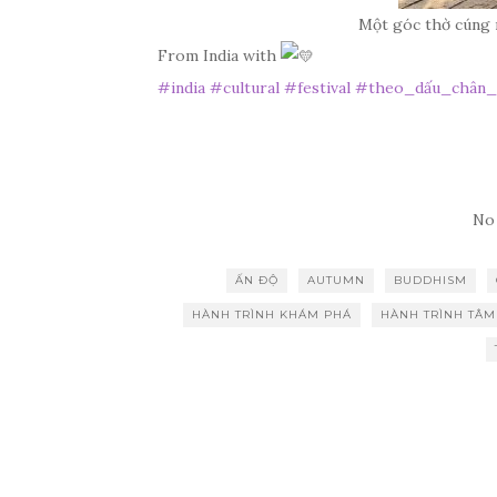
Một góc thờ cúng 
From India with
#india
#cultural
#festival
#theo_dấu_chân_
No
ẤN ĐỘ
AUTUMN
BUDDHISM
HÀNH TRÌNH KHÁM PHÁ
HÀNH TRÌNH TÂM