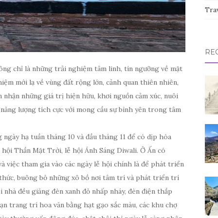
Tra
RE
ông chỉ là những trải nghiệm tâm linh, tín ngưỡng về mặt
iệm mới lạ về vùng đất rộng lớn, cảnh quan thiên nhiên,
 nhận những giá trị hiện hữu, khơi nguồn cảm xúc, nuôi
 năng lượng tích cực với mong cầu sự bình yên trong tâm
ngày hạ tuần tháng 10 và đầu tháng 11 để có dịp hòa
 hội Thần Mặt Trời, lễ hội Ánh Sáng Diwali. Ở Ấn có
 việc tham gia vào các ngày lễ hội chính là để phát triển
thức, buông bỏ những xô bồ nơi tâm trí và phát triển trí
ôi nhà đều giăng đèn xanh đỏ nhấp nháy, đèn điện thắp
ạn trang trí hoa văn bằng hạt gạo sắc màu, các khu chợ