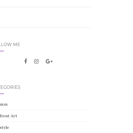
LLOW ME
TEGORIES
hion
about Art
style