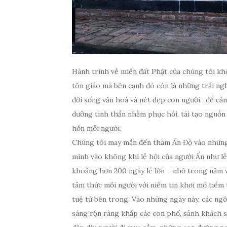
Hành trình về miền đất Phật của chúng tôi kh
tôn giáo mà bên cạnh đó còn là những trải ngh
đời sống văn hoá và nét đẹp con người…để cảm
dưỡng tinh thần nhằm phục hồi, tái tạo nguồn
hồn mỗi người.
Chúng tôi may mắn đến thăm Ấn Độ vào những 
mình vào không khí lễ hội của người Ấn như lễ
khoảng hơn 200 ngày lễ lớn – nhỏ trong năm và
tâm thức mỗi người với niềm tin khơi mở tiềm 
tuệ từ bên trong. Vào những ngày này, các ng
sáng rộn ràng khắp các con phố, sảnh khách s