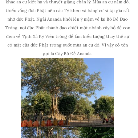
khác an cư kiết hạ và thuyết giảng chân lý. Mùa an cư năm đó,
thiếu vắng đức Phật nên các Tỳ kheo và hàng cư sĩ tại gia rất
nhớ đức Phật. Ngài Ananda khởi lên ý niệm về lại Bồ Đề Đạo
Tràng, nơi đức Phật thành đạo chiết một nhánh cây bồ đề con
đem về Tịnh Xá Kỳ Viên trồng để làm biểu tượng thay thế sự
có mặt của đức Phật trong suốt mùa an cư đó. Vì vậy có tên
gọi là Cây Bồ Đề Ananda.