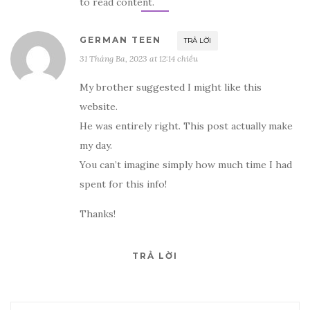
to read content.
GERMAN TEEN
TRẢ LỜI
31 Tháng Ba, 2023 at 12:14 chiều
My brother suggested I might like this
website.
He was entirely right. This post actually make
my day.
You can’t imagine simply how much time I had
spent for this info!
Thanks!
TRẢ LỜI