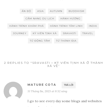
ẤN ĐỘ
ASIA
AUTUMN
BUDDHISM
CẨM NANG DU LỊCH
HÀNH HƯƠNG
HÀNH TRÌNH KHÁM PHÁ
HÀNH TRÌNH TÂM LINH
INDIA
JOURNEY
KỲ VIÊN TỊNH XÁ
SRAVASTI
TRAVEL
TỨ ĐỘNG TÂM
TỨ THÁNH ĐỊA
2 REPLIES TO “SRAVASTI – KỲ VIÊN TỊNH XÁ Ở THÀNH
XÁ VỆ”
MATURE COTA
TRẢ LỜI
31 Tháng Ba, 2023 at 8:32 sáng
I go to see every day some blogs and websites