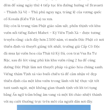
đêm để sáng ngày thứ 4 tiếp tục lên đường hướng về Sravasti
– Thành Xá Vệ – Thủ phủ nguy nga, tráng lệ của vương quốc
cổ Kosala (Kiều Tất La) xa xưa.
Đây còn là trung tâm Phật giáo sầm uất, phồn thịnh với khu
vườn nổi tiếng Sahet Mahet – Kỳ Viên Tịnh Xá – được tương
truyền rằng: cách đây hơn 2.500 năm, vì muốn Đức Phật có nơi
thiền định và thuyết giảng tốt nhất, trưởng giả Cấp Cô Độc
đã mua lại vườn hoa của Thái tử Kỳ Đà, con trai Vua Ba Tư
Nặc, sau đó lót vàng phủ kín khu vườn rộng 2 ha để cúng
dường Đức Phật làm nơi thuyết pháp và giáo hóa chúng sanh.
Viếng thăm Tịnh xá vào buổi chiều tà để cảm nhận vẻ đẹp
thiền định của một khu vườn trong lành với hệ thực vật tốt
tươi xanh ngát, một không gian thanh tịnh với lời trì tụng
bằng Ấn ngữ trầm bổng âm vang và một lời chào nhiệt thành
với nụ cười thường trực trên môi của người dân nơi đây.