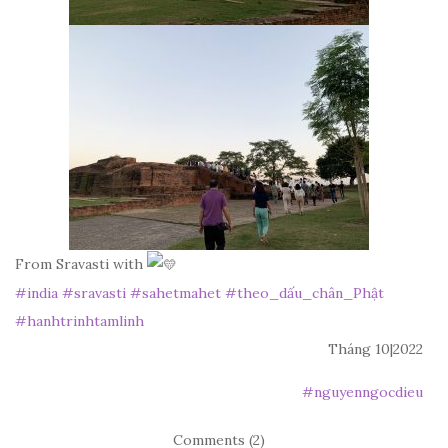
From Sravasti with
#india
#sravasti
#sahetmahet
#theo_dấu_chân_Phật
#hanhtrinhtamlinh
Tháng 10|2022
#
nguyenngocdieu
Comments (2)