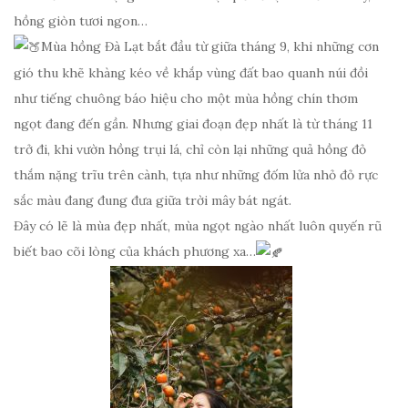
hồng giòn tươi ngon…
Mùa hồng Đà Lạt bắt đầu từ giữa tháng 9, khi những cơn
gió thu khẽ khàng kéo về khắp vùng đất bao quanh núi đồi
như tiếng chuông báo hiệu cho một mùa hồng chín thơm
ngọt đang đến gần. Nhưng giai đoạn đẹp nhất là từ tháng 11
trở đi, khi vườn hồng trụi lá, chỉ còn lại những quả hồng đỏ
thắm nặng trĩu trên cành, tựa như những đốm lửa nhỏ đỏ rực
sắc màu đang đung đưa giữa trời mây bát ngát.
Đây có lẽ là mùa đẹp nhất, mùa ngọt ngào nhất luôn quyến rũ
biết bao cõi lòng của khách phương xa…