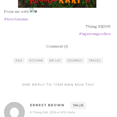
From me with
#loveAutumn
Tháng 10|2019
#
nguyenngocdieu
Comment (1)
ASIA
AUTUMN
ĐÀ LẠT
JOURNEY
TRAVEL
ONE REPLY TO “TẢN MẠN MÙA THU”
ERNEST BROWN
TRẢ LỜI
6 Tháng Một, 2024 at 4:53 chiều