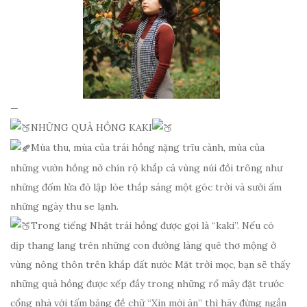
—
NHỮNG QUẢ HỒNG KAKI
Mùa thu, mùa của trái hồng nặng trĩu cành, mùa của
những vườn hồng nở chín rộ khắp cả vùng núi đồi trông như
những đốm lửa đỏ lập lòe thắp sáng một góc trời và sưởi ấm
những ngày thu se lạnh.
Trong tiếng Nhật trái hồng được gọi là “kaki”. Nếu có
dịp thang lang trên những con đường làng quê thơ mộng ở
vùng nông thôn trên khắp đất nước Mặt trời mọc, bạn sẽ thấy
những quả hồng được xếp đầy trong những rổ mây đặt trước
cổng nhà với tấm bảng đề chữ “Xin mời ăn” thì hãy đừng ngần