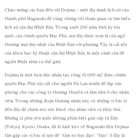
Chào mừng các bạn đến với Dejima – một địa danh lịch sử của
thành phố Nagasaki để cùng chúng tôi tham quan và tìm hiểu
lịch sử cận đại Nhật Bản. Trong suốt 200 năm thời kỳ tỏa
quốc của chính quyền Mạc Phủ, nơi đây được xem là cửa ngõ
thương mại duy nhất của Nhật Bản với phương Tây, là cái nôi
của khoa học kỹ thuật cận đại Nhật Bản, là một cánh cửa để
người Nhật nhìn ra thế giới.
Dejima là một hòn
đảo nhân tạo rộng 15.000 m2 được chính
quyền Mạc Phủ xây cất cho người Hà Lan mướn để lập văn
phòng cho các công ty thương thuyền và làm nhà ở cho nhân
viên. Trong những đoàn thương nhân này, có những vị bác sĩ
đến đây để chăm sóc sức khoẻ cho nhân viên và thủy thủ.
Những sĩ phu yêu nước không phân biệt giai cấp từ Edo
(Tokyo), Kyoto, Osaka, đã lũ lượt kéo về Nagasaki đến Dejima
tìm gặp các vị bác sĩ này để “tầm sư học đạo”. “Đạo” ở đây là