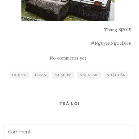
Tháng 8|2015
#NguyenNgocDieu
No comments yet
DEJIMA
JAPAN
MUSEUM
NAGASAKI
NHẬT BẢN
TRẢ LỜI