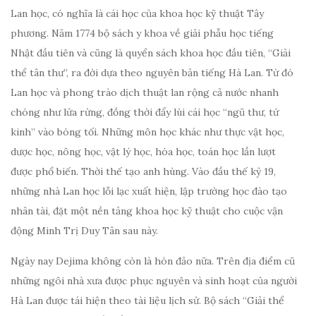
Lan học, có nghĩa là cái học của khoa học kỹ thuật Tây
phương. Năm 1774 bộ sách y khoa về giải phẫu học tiếng
Nhật đầu tiên và cũng là quyển sách khoa học đầu tiên, “Giải
thể tân thư”, ra đời dựa theo nguyên bản tiếng Hà Lan. Từ đó
Lan học và phong trào dịch thuật lan rộng cả nước nhanh
chóng như lửa rừng, đồng thời đẩy lùi cái học “ngũ thư, tứ
kinh” vào bóng tối. Những môn học khác như thực vật học,
dược học, nông học, vật lý học, hóa học, toán học lần lượt
được phổ biến. Thời thế tạo anh hùng. Vào đầu thế kỷ 19,
những nhà Lan học lỗi lạc xuất hiện, lập trường học đào tạo
nhân tài, đặt một nền tảng khoa học kỹ thuật cho cuộc vận
động Minh Trị Duy Tân sau này.
Ngày nay Dejima không còn là hòn đảo nữa. Trên địa điểm cũ
những ngôi nhà xưa được phục nguyên và sinh hoạt của người
Hà Lan được tái hiện theo tài liệu lịch sử. Bộ sách “Giải thể