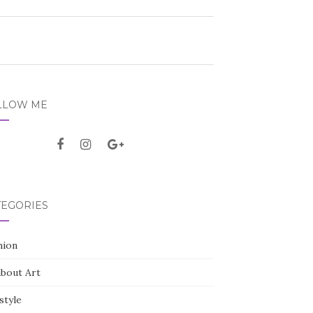
LLOW ME
TEGORIES
hion
about Art
style