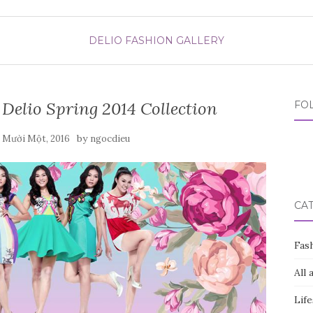
DELIO FASHION GALLERY
 Delio Spring 2014 Collection
FO
by
 Mười Một, 2016
ngocdieu
CA
Fas
All 
Life