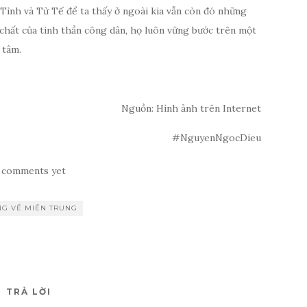
, Tình và Tử Tế để ta thấy ở ngoài kia vẫn còn đó những
m chất của tinh thần công dân, họ luôn vững bước trên một
 tâm.
Nguồn: Hình ảnh trên Internet
#NguyenNgocDieu
 comments yet
G VỀ MIỀN TRUNG
TRẢ LỜI