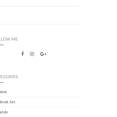
LLOW ME
TEGORIES
hion
about Art
style