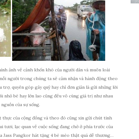
hình ảnh về cảnh khốn khó của người dân và muôn loài
 mỗi người trong chúng ta sẽ cảm nhận và hành động theo
 trợ, quyên góp gây quỹ hay chỉ đơn giản là gửi những lời
 nhỏ bé hay lớn lao cũng đều vô cùng giá trị như nhau
i nguồn của sự sống.
 thực của cộng đồng và theo đó cũng xin gửi chút tình
ui tươi, lạc quan về cuộc sống đang chờ ở phía trước của
ia Jass Pangkor hát tặng 4 bé mèo thật quá dễ thương…