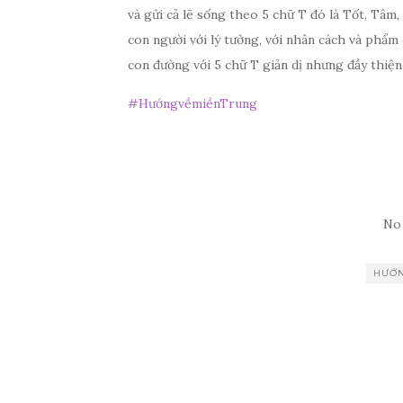
và gửi cả lẽ sống theo 5 chữ T đó là Tốt, Tâm
con người với lý tưởng, với nhân cách và phẩ
con đường với 5 chữ T giản dị nhưng đầy thiện
#
HướngvềmiềnTrung
No
HƯỚN