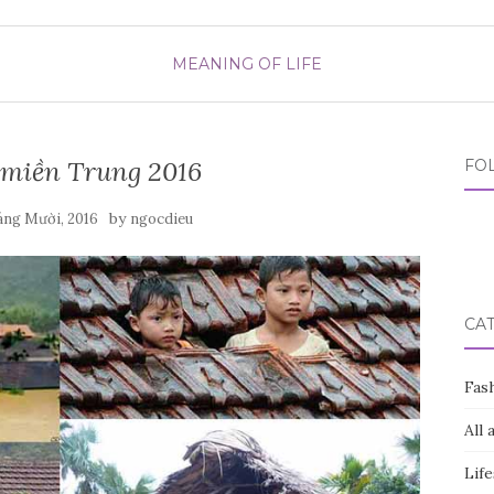
MEANING OF LIFE
 miền Trung 2016
FO
by
áng Mười, 2016
ngocdieu
CA
Fas
All 
Life