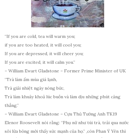
“If you are cold, tea will warm you;
if you are too heated, it will cool you;
If you are depressed, it will cheer you;
If you are excited, it will calm you.”
– William Ewart Gladstone – Former Prime Minister of UK
“Trà làm ấm mùa giá lạnh,
Trà giải nhiệt ngày nóng bức,
Trà làm khuây khoả lúc buồn và làm dịu những phút căng
thẳng.”
– William Ewart Gladstone – Cựu Thủ Tướng Anh TK19
Elenor Roosevelt nói rằng: “Phụ nữ như túi trà, trải qua nước
sôi lửa bỏng mới thấy sức mạnh của họ.” ,còn Phan Ý Yên thì