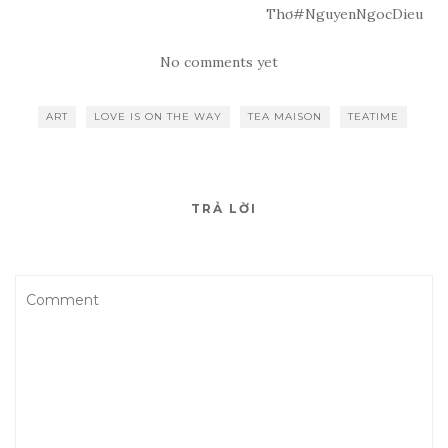
Thơ#NguyenNgocDieu
No comments yet
ART
LOVE IS ON THE WAY
TEA MAISON
TEATIME
TRẢ LỜI